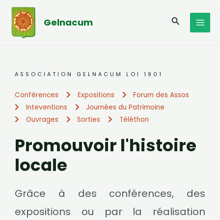
Aller
MAI
au
Recherche
Gelnacum
MEN
contenu
ASSOCIATION GELNACUM LOI 1901
Conférences
Expositions
Forum des Assos
Inteventions
Journées du Patrimoine
Ouvrages
Sorties
Téléthon
Promouvoir l'histoire
locale
Grâce à des conférences, des
expositions ou par la réalisation