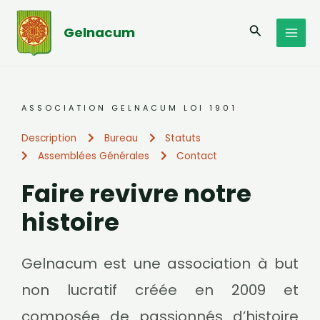
Aller
MAI
au
Recherche
Gelnacum
MEN
contenu
ASSOCIATION GELNACUM LOI 1901
Description
Bureau
Statuts
Assemblées Générales
Contact
Faire revivre notre
histoire
Gelnacum est une association à but
non lucratif créée en 2009 et
composée de passionnés d’histoire