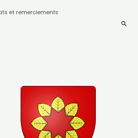
ats et remerciements
Rech