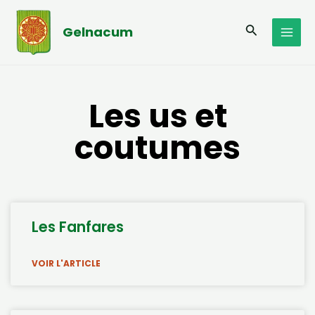
Aller
MAI
au
Recherche
Gelnacum
MEN
contenu
Les us et
coutumes
Les Fanfares
VOIR L'ARTICLE