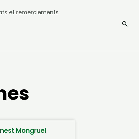
ats et remerciements
Rech
mes
rnest Mongruel