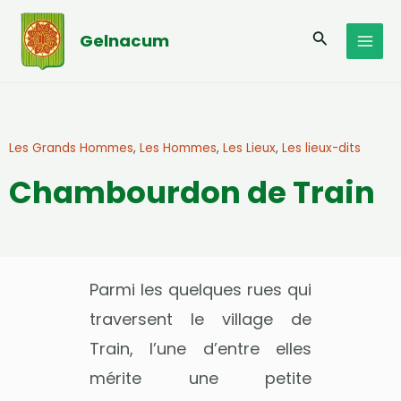
Aller
MAI
au
Recherche
Gelnacum
MEN
contenu
Les Grands Hommes
,
Les Hommes
,
Les Lieux
,
Les lieux-dits
Chambourdon de Train
Parmi les quelques rues qui
traversent le village de
Train, l’une d’entre elles
mérite une petite