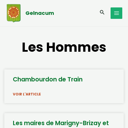
Aller
MAI
au
Recherche
Gelnacum
MEN
contenu
Les Hommes
Page
Page
Chambourdon de Train
VOIR L'ARTICLE
Les maires de Marigny-Brizay et