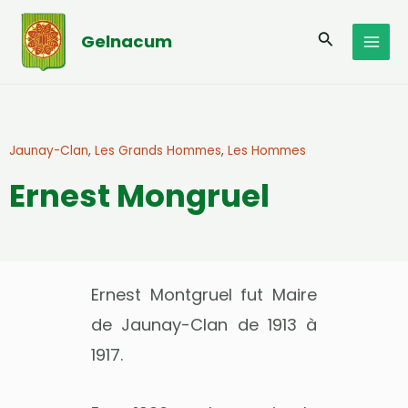
Aller
MAI
au
Recherche
Gelnacum
MEN
contenu
Jaunay-Clan
,
Les Grands Hommes
,
Les Hommes
Ernest Mongruel
Ernest Montgruel fut Maire
de Jaunay-Clan de 1913 à
1917.