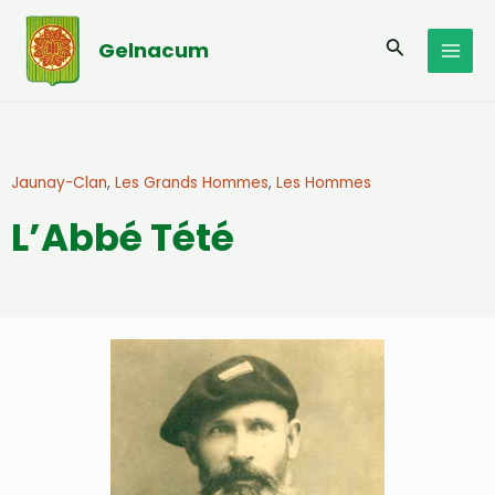
Aller
MAI
au
Recherche
Gelnacum
MEN
contenu
Jaunay-Clan
,
Les Grands Hommes
,
Les Hommes
L’Abbé Tété