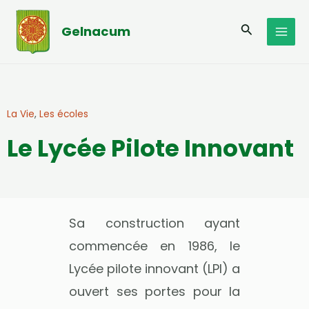
Aller
MAI
au
Recherche
Gelnacum
MEN
contenu
La Vie
,
Les écoles
Le Lycée Pilote Innovant
Sa construction ayant
commencée en 1986, le
Lycée pilote innovant (LPI) a
ouvert ses portes pour la