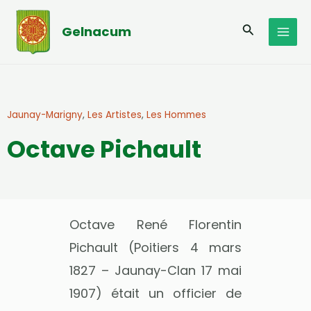
Aller
MAI
au
Recherche
Gelnacum
MEN
contenu
Jaunay-Marigny
,
Les Artistes
,
Les Hommes
Octave Pichault
Octave René Florentin
Pichault (Poitiers 4 mars
1827 – Jaunay-Clan 17 mai
1907) était un officier de