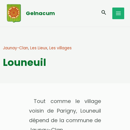
Aller
MAI
au
Recherche
Gelnacum
MEN
contenu
Jaunay-Clan
,
Les Lieux
,
Les villages
Louneuil
Tout comme le village
voisin de Parigny, Louneuil
dépend de la commune de
Jaunay-Clan.