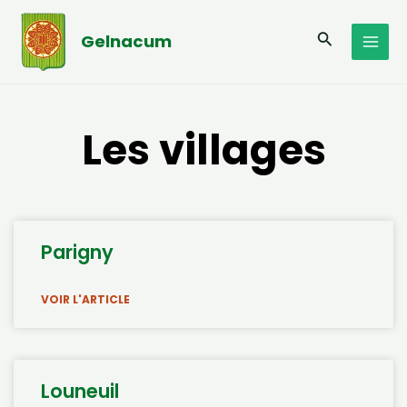
Aller
MAI
au
Recherche
Gelnacum
MEN
contenu
Les villages
Parigny
VOIR L'ARTICLE
Louneuil