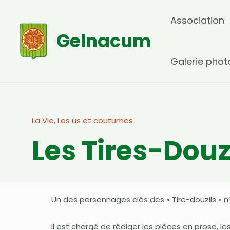
Aller
Association
au
Gelnacum
contenu
Galerie phot
La Vie
,
Les us et coutumes
Les Tires-Douz
Un des personnages clés des « Tire-douzils » 
Il est chargé de rédiger les pièces en prose, les