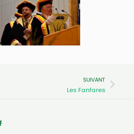
SUIVANT
Sui
Les Fanfares