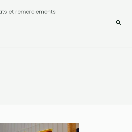
ats et remerciements
Rech