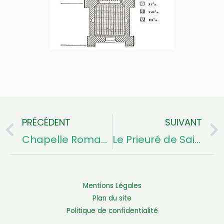
PRÉCÉDENT
SUIVANT
Précédent
Chapelle Romande de la Gouex
Le Prieuré de Saint Denis de Jaulnay
Mentions Légales
Plan du site
Politique de confidentialité