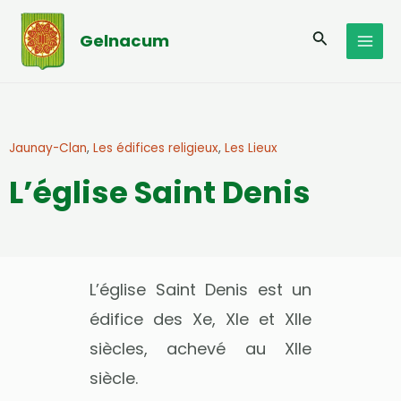
Aller
MAI
au
Recherche
Gelnacum
MEN
contenu
Jaunay-Clan
,
Les édifices religieux
,
Les Lieux
L’église Saint Denis
L’église Saint Denis est un
édifice des Xe, XIe et XIIe
siècles, achevé au XIIe
siècle.