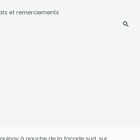
ats et remerciements
Rech
 Jaulnay à gauche de la façade sud, sur