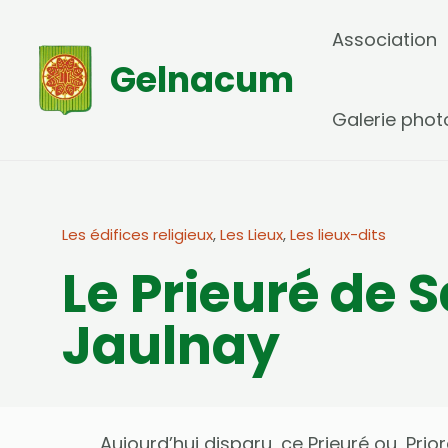
Aller
Association
au
Gelnacum
contenu
Galerie phot
Les édifices religieux
,
Les Lieux
,
Les lieux-dits
Le Prieuré de 
Jaulnay
Aujourd’hui disparu, ce Prieuré ou, Pri