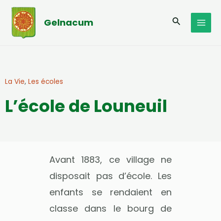
Aller
MAI
au
Recherche
Gelnacum
MEN
contenu
La Vie
,
Les écoles
L’école de Louneuil
Avant 1883, ce village ne
disposait pas d’école. Les
enfants se rendaient en
classe dans le bourg de