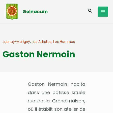
Aller
MAI
au
Recherche
Gelnacum
MEN
contenu
Jaunay-Marigny
,
Les Artistes
,
Les Hommes
Gaston Nermoin
Gaston Nermoin habita
dans une bâtisse située
rue de la Grand’maison,
où il établit son atelier de