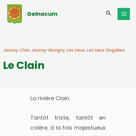
Aller
MAI
au
Recherche
Gelnacum
MEN
contenu
Jaunay-Clan
,
Jaunay-Marigny
,
Les Lieux
,
Les Lieux Singuliers
Le Clain
La rivière Clain.
Tantôt triste, tantôt en
colère, à la fois majestueux