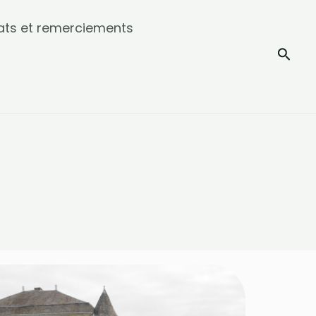
ats et remerciements
Rech