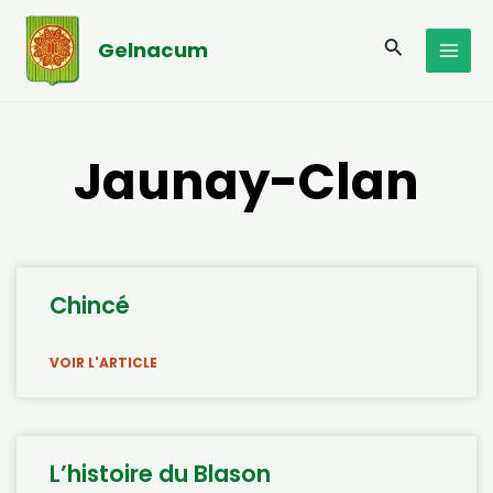
Aller
MAI
au
Recherche
Gelnacum
MEN
contenu
Jaunay-Clan
Page
Page
Page
Page
Page
Chincé
VOIR L'ARTICLE
L’histoire du Blason